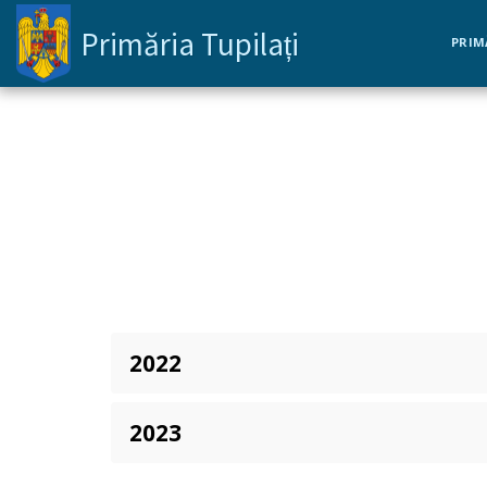
Primăria Tupilați
PRIM
2022
2023